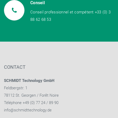
Conseil
Conseil professionnel et compétent +33 (0) 3
88 62 68 53
CONTACT
SCHMIDT Technology GmbH
Feldbergstr. 1
78112 St. Georgen / Forêt Noire
Téléphone +49 (0) 77 24 / 89 90
info@schmidttechnology.de