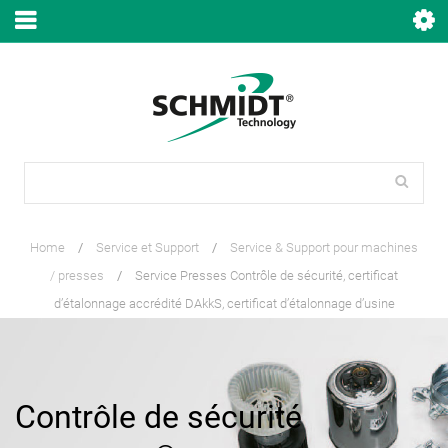
Home
/
Service et Support
/
Service & Support pour machines
/ presses
/
Service Presses Contrôle de sécurité, certificat
d’étalonnage accrédité DAkkS, certificat d’étalonnage d’usine
Contrôle de sécurité