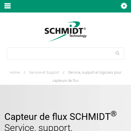
Home
/
Service et Support
/
Service, support et logiciels pour
capteurs de flux
®
Capteur de flux SCHMIDT
Service, support,