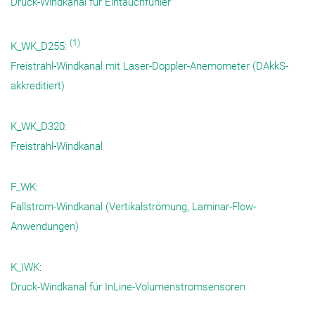
Druck-Windkanal für Eintauchfühler
(1)
K_WK_D255:
Freistrahl-Windkanal mit Laser-Doppler-Anemometer (DAkkS-
akkreditiert)
K_WK_D320:
Freistrahl-Windkanal
F_WK:
Fallstrom-Windkanal (Vertikalströmung, Laminar-Flow-
Anwendungen)
K_IWK:
Druck-Windkanal für InLine-Volumenstromsensoren