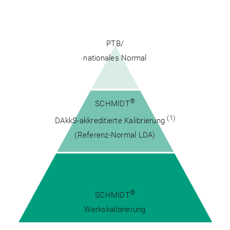
.
PTB/
nationales Normal
.
®
SCHMIDT
(1)
DAkkS-akkreditierte Kalibrierung
(Referenz-Normal LDA)
..
®
SCHMIDT
Werkskalibrierung