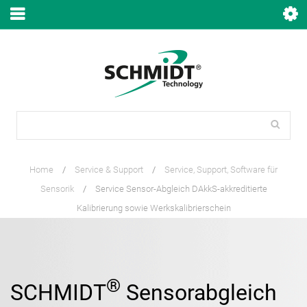
Home
/
Service & Support
/
Service, Support, Software für
Sensorik
/
Service Sensor-Abgleich DAkkS-akkreditierte
Kalibrierung sowie Werkskalibrierschein
®
SCHMIDT
Sensorabgleich