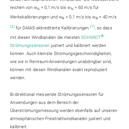
reichen von w
= 0,1 m/s bis w
= 60 m/s für
N
N
Werkskalibrierungen und w
= 0,1 m/s bis w
= 40 m/s
R
R
(2)
(1)
für DAkkS-akkreditierte Kalibrierungen
, so dass
®
mit diesen Windkanälen die meisten
SCHMIDT
Strömungssensoren
justiert und kalibriert werden
können. Auch kleinste Strömungsge­schwindigkeiten,
wie sie in Reinraum-Anwendungen unabdingbar sind,
können mit diesen Windkanälen exakt reproduziert
werden.
Bi-direktional messende Strömungssensoren für
Anwendungen aus dem Bereich der
Überströmungsmessung werden ebenfalls auf unseren
atmosphärischen Freistrahlwindkanälen justiert und
kalibriert.