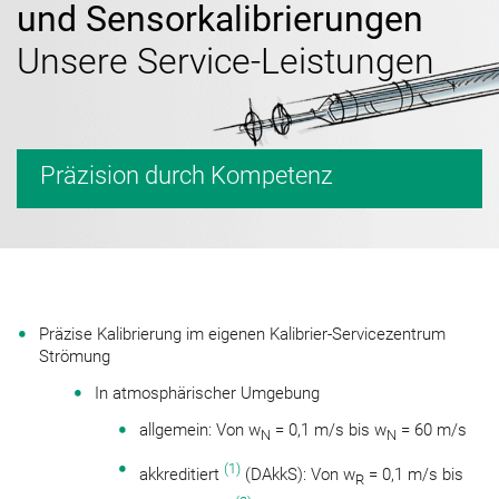
und Sensorkalibrierungen
Unsere Service-Leistungen
Präzision durch Kompetenz
Präzise Kalibrierung im eigenen Kalibrier-Servicezentrum
Strömung
In atmosphärischer Umgebung
allgemein: Von w
= 0,1 m/s bis w
= 60 m/s
N
N
(1)
akkreditiert
(DAkkS): Von w
= 0,1 m/s bis
R