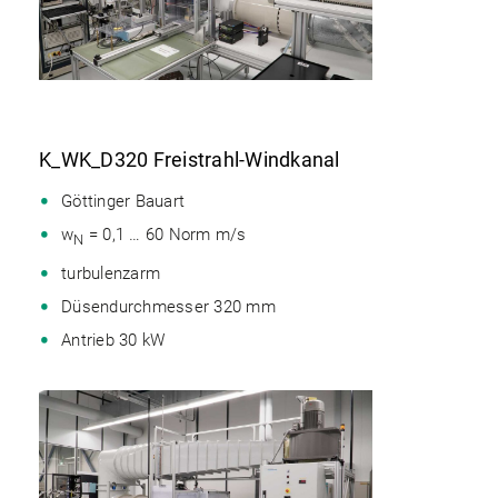
K_WK_D320 Freistrahl-Windkanal
Göttinger Bauart
w
= 0,1 … 60 Norm m/s
N
turbulenzarm
Düsendurchmesser 320 mm
Antrieb 30 kW