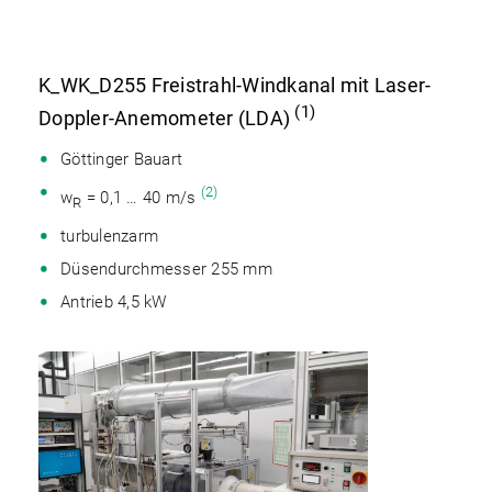
K_WK_D255 Freistrahl-Windkanal mit Laser-
(1)
Doppler-Anemometer (LDA)
Göttinger Bauart
(2)
w
= 0,1 … 40 m/s
R
turbulenzarm
Düsendurchmesser 255 mm
Antrieb 4,5 kW