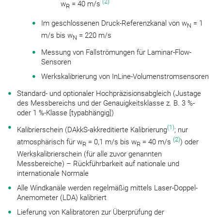
(2)
w
= 40 m/s
R
Im geschlossenen Druck-Referenzkanal von w
= 1
N
m/s bis w
= 220 m/s
N
Messung von Fallströmungen für Laminar-Flow-
Sensoren
Werkskalibrierung von InLine-Volumenstromsensoren
Standard- und optionaler Hochpräzisionsabgleich (Justage
des Messbereichs und der Genauigkeitsklasse z. B. 3 %-
oder 1 %-Klasse [typabhängig])
(1)
Kalibrierschein (DAkkS-akkreditierte Kalibrierung
; nur
(2)
atmosphärisch für w
= 0,1 m/s bis w
= 40 m/s
) oder
R
R
Werkskalibrierschein (für alle zuvor genannten
Messbereiche) – Rückführbarkeit auf nationale und
internationale Normale
Alle Windkanäle werden regelmäßig mittels Laser-Doppel-
Anemometer (LDA) kalibriert
Lieferung von Kalibratoren zur Überprüfung der