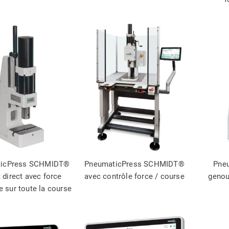
ticPress SCHMIDT®
PneumaticPress SCHMIDT®
Pne
t direct avec force
avec contrôle force / course
genou
e sur toute la course