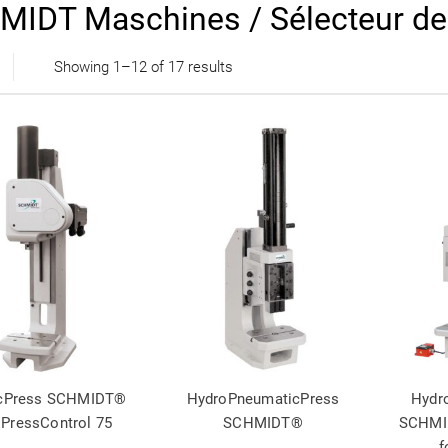
IDT Maschines / Sélecteur de
Showing 1–12 of 17 results
icPress SCHMIDT®
HydroPneumaticPress
Hydr
 PressControl 75
SCHMIDT®
SCHMID
f