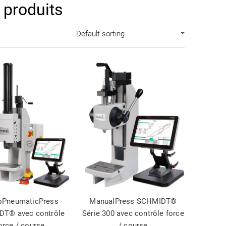
 produits
Default sorting
oPneumaticPress
ManualPress SCHMIDT®
T® avec contrôle
Série 300 avec contrôle force
orce / course
/ course