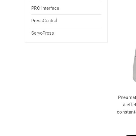
PRC Interface
PressControl
ServoPress
Pneuma
à effe
constant