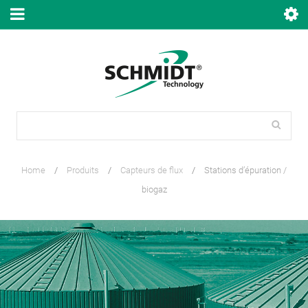
Home
/
Produits
/
Capteurs de flux
/
Stations d’épuration /
biogaz