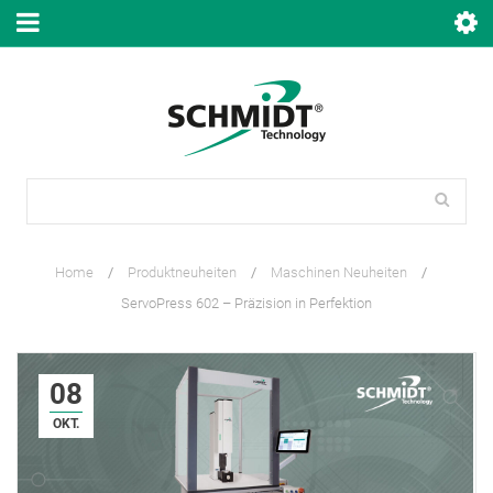
Home
/
Produktneuheiten
/
Maschinen Neuheiten
/
ServoPress 602 – Präzision in Perfektion
08
OKT.