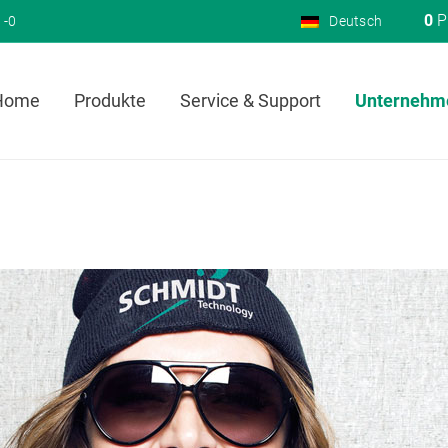
0
P
 -0
Deutsch
Home
Produkte
Service & Support
Unternehm