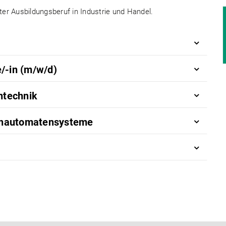
nter Ausbildungsberuf in Industrie und Handel.
/-in (m/w/d)
ntechnik
ehautomatensysteme