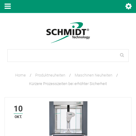
Home
/
Produktneuheiten
/
Maschinen Neuheiten
/
Kürzere Prozesszeiten bei erhöhter Sicherheit
10
OKT.