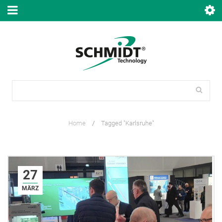
Home
/
Tagged "Karlsruhe"
27
MÄRZ