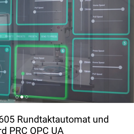
605 Rundtaktautomat und
rd PRC OPC UA