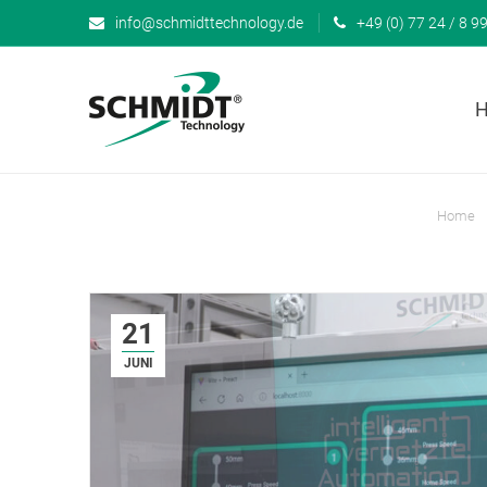
info@schmidttechnology.de
+49 (0) 77 24 / 8 99
Home
21
JUNI