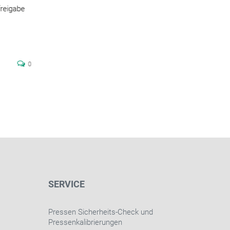
reigabe
Applikation Press-Fit – Platinen lötfrei verbinden mit C
Pin Die Einpresstechnik PressFit ist eine lötfreie
Verbindungsmethode, die eine
Mehr erfahren
0
SERVICE
Pressen Sicherheits-Check und
Pressenkalibrierungen