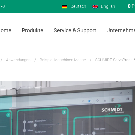
0
P
 -0
Deutsch
English
Home
Produkte
Service & Support
Unternehm
/
Anwendungen
/
Beispiel Maschinen Messe
/
SCHMIDT ServoPress 6