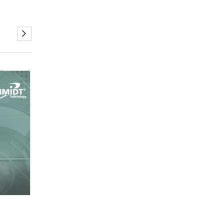
13
MÄRZ
Applikation Compliant Pin PressFit