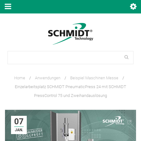
Home
/
Anwendungen
/
Beispiel Maschinen Messe
/
Einzelarbeitsplatz SCHMIDT PneumaticPress 24 mit SCHMIDT
PressControl 75 und Zweihandauslösung
07
JAN.