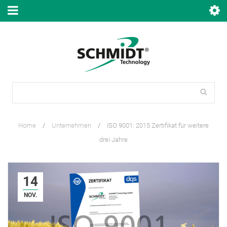
Home
/
Unternehmen
/
ISO 9001: 2015 Zertifikat für weitere
drei Jahre
14
NOV.