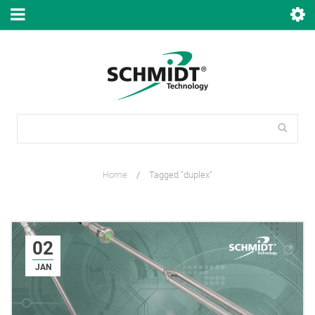
Home
/
Tagged "duplex"
02
JAN