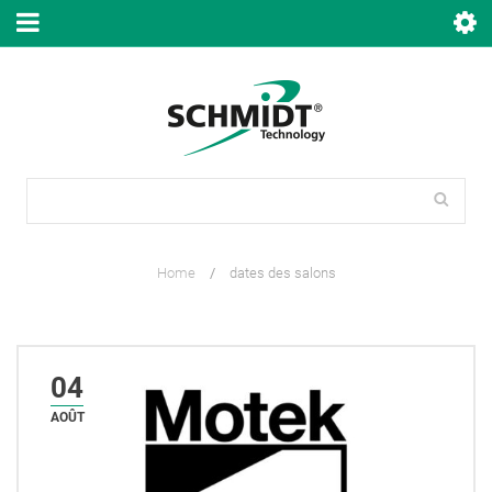
Home
/
dates des salons
04
AOÛT