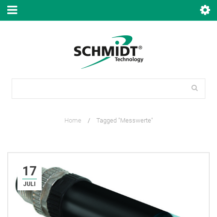
Home
/
Tagged "Messwerte"
17
JULI