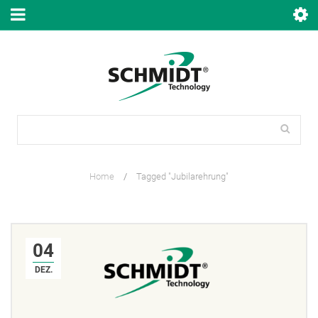
Home
/
Tagged "Jubilarehrung"
04
DEZ.