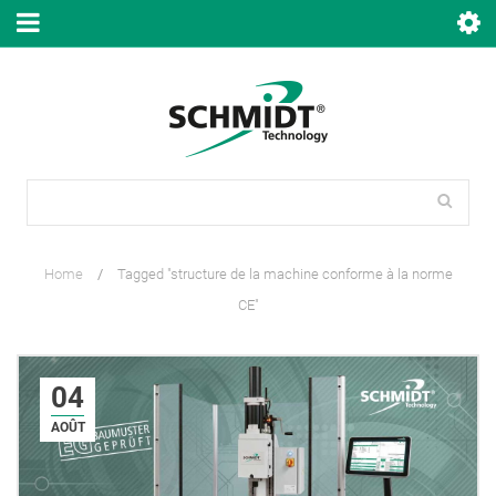
Home
/
Tagged "structure de la machine conforme à la norme
CE"
04
AOÛT