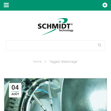
Home
/
Tagged "étalonnage"
04
AOÛT