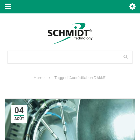
Home
/
Tagged "Accréditation DAkkS"
04
AOÛT