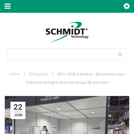
Home
/
Entreprises
/
EPHJ 2026 à Genève : des presses pour
l’industrie horlogère et la mécanique de précision
22
JUIN