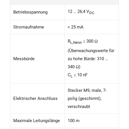
12 … 26,4 V
Betriebsspannung
DC
Stromaufnahme
< 25 mA
R
≤ 300 Ω
L,Nenn
(Überwachungswerte für
Messbürde
zu hohe Bürde: 310 …
340 Ω)
C
≤ 10 nF
L
Stecker M9, male, 7-
Elektrischer Anschluss
polig (geschirmt),
verschraubt
Maximale Leitungslänge
100 m