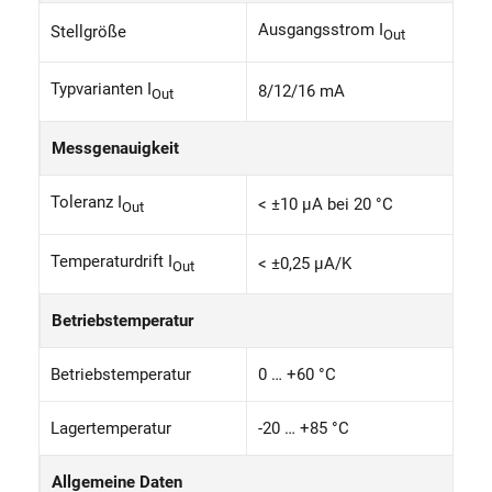
Ausgangsstrom I
Stellgröße
Out
Typvarianten I
8/12/16 mA
Out
Messgenauigkeit
Toleranz I
< ±10 µA bei 20 °C
Out
Temperaturdrift I
< ±0,25 µA/K
Out
Betriebstemperatur
Betriebstemperatur
0 … +60 °C
Lagertemperatur
-20 … +85 °C
Allgemeine Daten