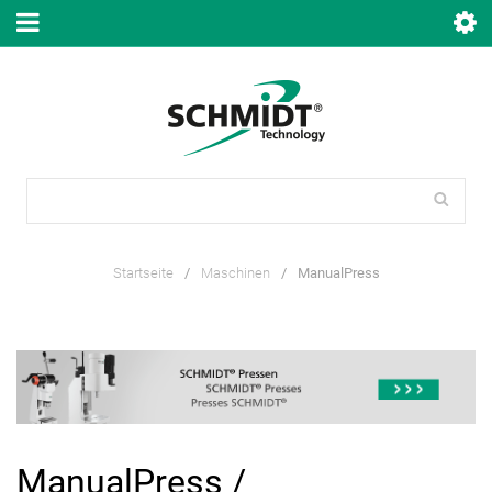
Startseite
/
Maschinen
/
ManualPress
ManualPress /