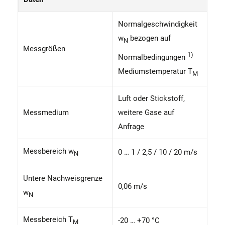
Normalgeschwindigkeit
w
bezogen auf
N
Messgrößen
1)
Normalbedingungen
Mediumstemperatur T
M
Luft oder Stickstoff,
Messmedium
weitere Gase auf
Anfrage
Messbereich w
0 … 1 / 2,5 / 10 / 20 m/s
N
Untere Nachweisgrenze
0,06 m/s
w
N
Messbereich T
-20 … +70 °C
M