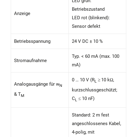
LED grün:
Betriebszustand
Anzeige
LED rot (blinkend):
Sensor defekt
Betriebsspannung
24 V DC ± 10 %
Typ. < 60 mA (max. 100
Stromaufnahme
mA)
0 … 10 V (R
≥ 10 kΩ,
L
Analogausgänge für w
N
kurzschlussgeschützt;
& T
M
C
≤ 10 nF)
L
Standard: 2 m fest
angeschlossenes Kabel,
4-polig, mit