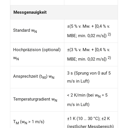
Messgenauigkeit
±(5 % v. Mw. + [0,4 % v.
Standard w
N
2)
MBE; min. 0,02 m/s])
Hochpräzision (optional)
±(3 % v. Mw. + [0,4 % v.
w
2)
MBE; min. 0,02 m/s])
N
3 s (Sprung von 0 auf 5
Ansprechzeit (t
) w
90
N
m/s in Luft)
< 2 K/min (bei w
= 5
N
Temperaturgradient w
N
m/s in Luft)
±1 K (10 … 30 °C); ±2 K
T
(w
> 1 m/s)
M
N
(restlicher Messbereich)