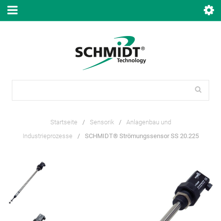
Startseite
/
Sensorik
/
Anlagenbau und
Industrieprozesse
/
SCHMIDT® Strömungssensor SS 20.225