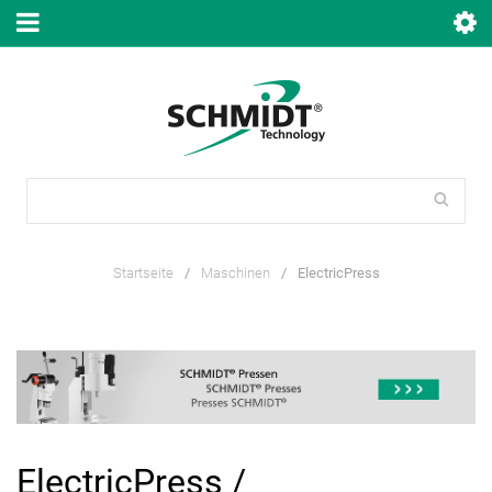
Startseite
/
Maschinen
/
ElectricPress
ElectricPress /