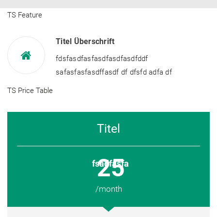
TS Feature
Titel Überschrift
fdsfasdfasfasdfasdfasdfddf
safasfasfasdffasdf df dfsfd adfa df
TS Price Table
Titel
25
fsadfasfa
/month