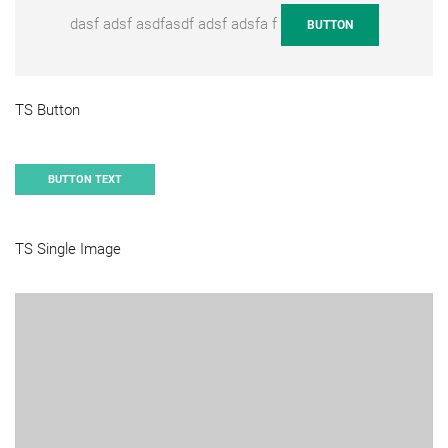
dasf adsf asdfasdf adsf adsfa f
BUTTON
TS Button
BUTTON TEXT
TS Single Image