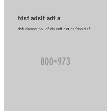
fdsf adslf adf a
dsfuoiusadf poiudf oiausdf oiauds fpaoidu f